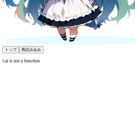
トップ
再読み込み
i.at is not a function