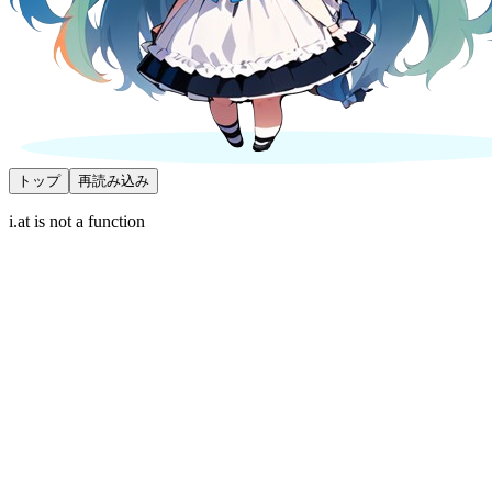
トップ
再読み込み
i.at is not a function