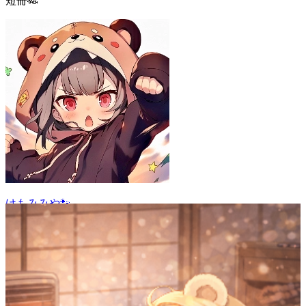
短冊🎋
けもみみや🐾
31