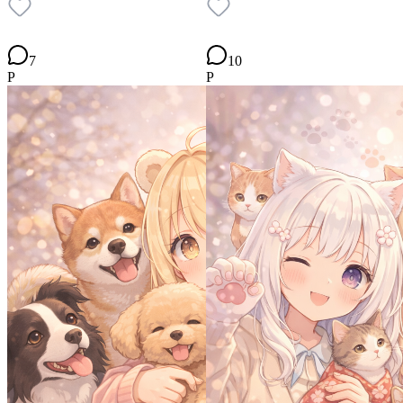
7
10
P
P