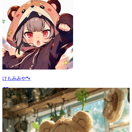
けもみみや🐾
15