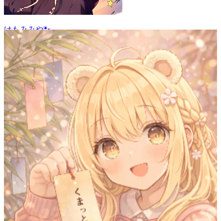
けもみみや🐾
38