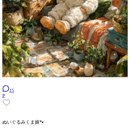
15
P
ぬいぐるみくま娘🐾