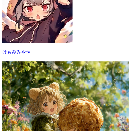
けもみみや🐾
25