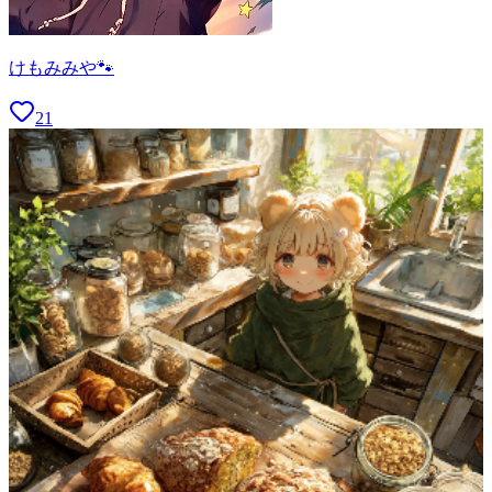
けもみみや🐾
21