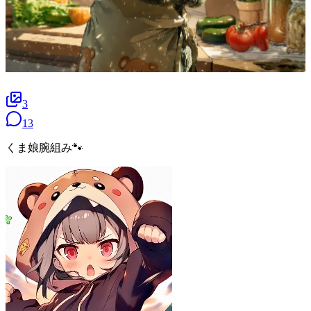
3
13
くま娘腕組み🐾