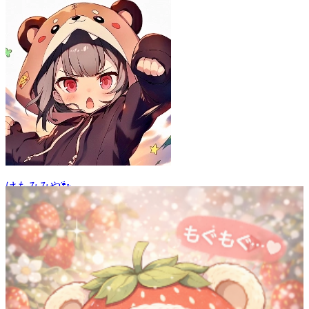
けもみみや🐾
39