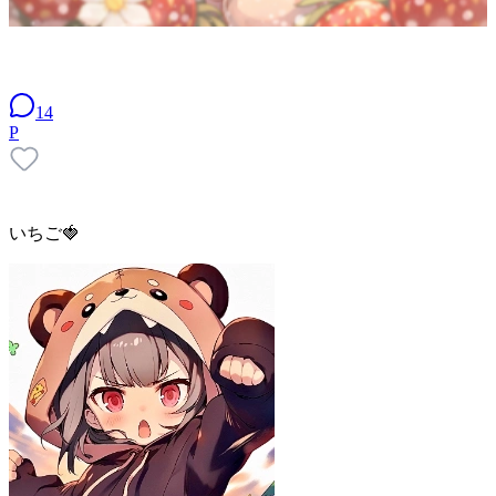
14
P
いちご🍓