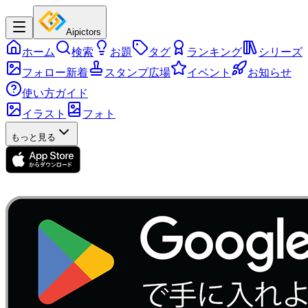
Aipictors
ホーム
検索
お題
タグ
ランキング
シリーズ
フォロー新着
スタンプ広場
イベント
お知らせ
使い方ガイド
イラスト
フォト
もっと見る