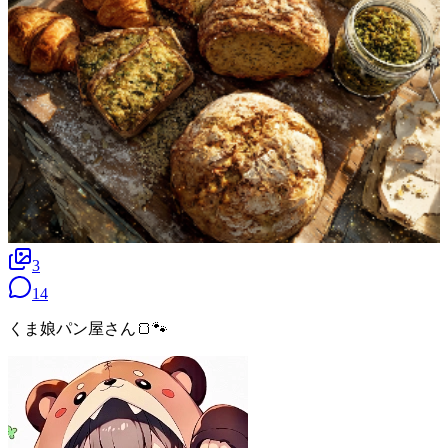
3
14
くま娘パン屋さん🍞🐾