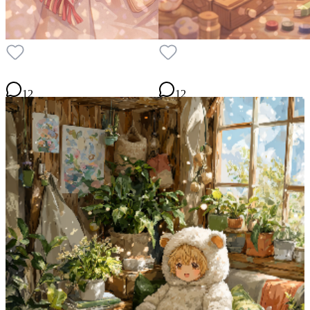
12
12
P
P