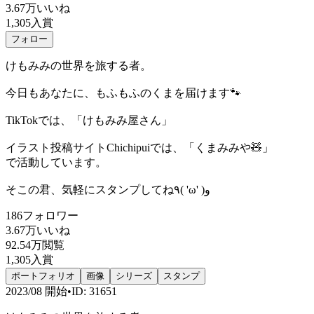
3.67万
いいね
1,305
入賞
フォロー
けもみみの世界を旅する者。
今日もあなたに、もふもふのくまを届けます🐾
TikTokでは、「けもみみ屋さん」
イラスト投稿サイトChichipuiでは、「くまみみや🧸」
で活動しています。
そこの君、気軽にスタンプしてね٩( 'ω' )و
186
フォロワー
3.67万
いいね
92.54万
閲覧
1,305
入賞
ポートフォリオ
画像
シリーズ
スタンプ
2023/08
開始
•
ID
:
31651