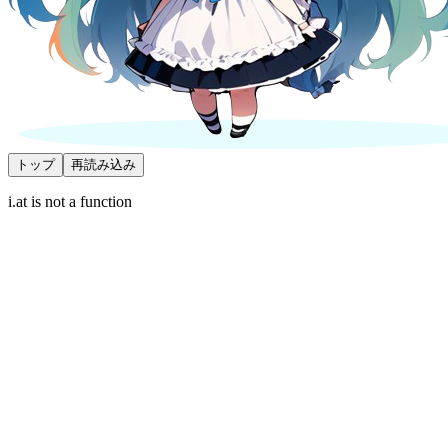
トップ
再読み込み
i.at is not a function