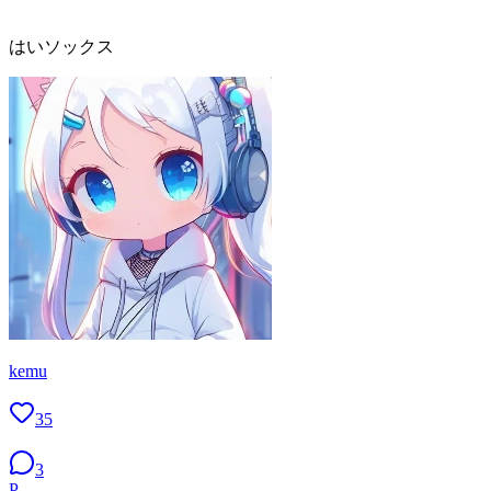
はいソックス
kemu
35
3
P