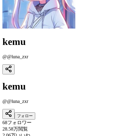
kemu
@
@luna_zxr
kemu
@
@luna_zxr
フォロー
68
フォロワー
28.58万
閲覧
2.06万
いいね