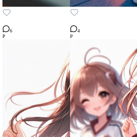
6
4
P
P