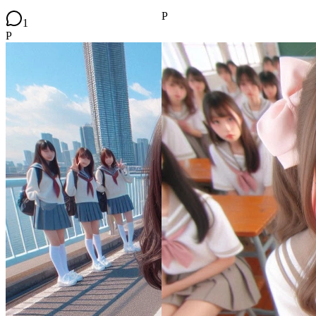
P
1
P