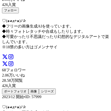
426
入賞
フォロー
♡(๑◕ܫ￩๑)ﾉ✰
◆フリーの画像生成AIを使っています。
◆時々フォトレタッチや合成もしたりします。
◆可愛かったり不思議だったり幻想的なデジタルアートで楽
しんでいます。
※18禁の多い方はゴメンナサイ
68
フォロワー
2.06万
いいね
28.58万
閲覧
426
入賞
ポートフォリオ
画像
シリーズ
2023/12
開始
•
ID
:
57999
♡(๑◕ܫ￩๑)ﾉ✰