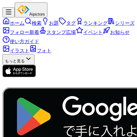
Aipictors
ホーム
検索
お題
タグ
ランキング
シリーズ
フォロー新着
スタンプ広場
イベント
お知らせ
使い方ガイド
イラスト
フォト
もっと見る