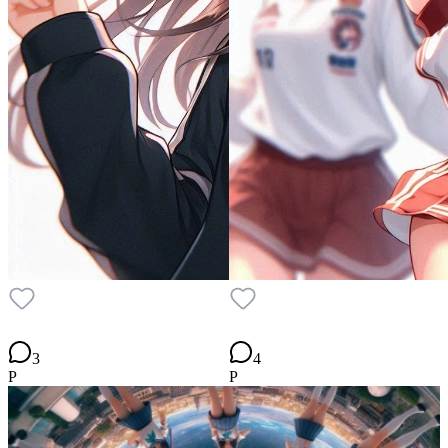
3
4
P
P