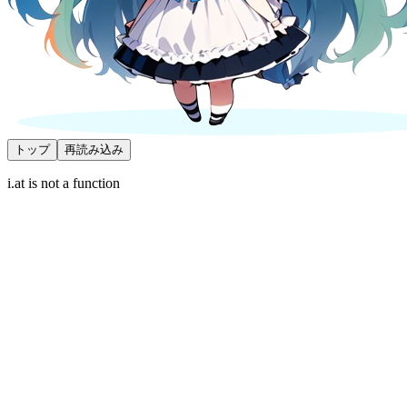
トップ
再読み込み
i.at is not a function