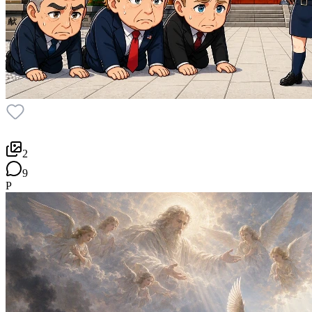
2
9
P