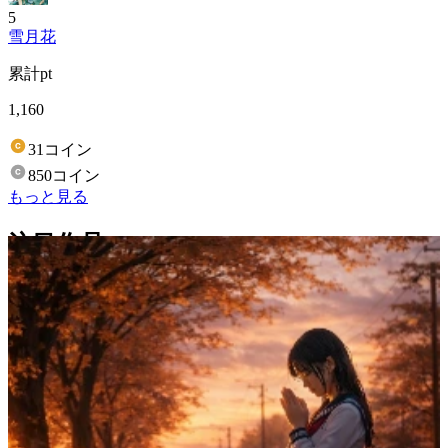
5
雪月花
累計pt
1,160
31コイン
850コイン
もっと見る
注目作品