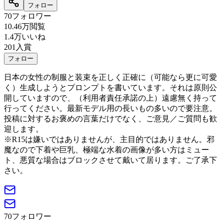
フォロー
70
フォロワー
10.46万
閲覧
1.4万
いいね
201
入賞
フォロー
日本の女性の制服と装束を正しく正確に（可能なら更に可愛
く）生成しようとプロンプトを書いています。それは原則公
開していますので、（利用者責任承諾の上）遠慮無く持って
行ってください。最新モデル用の長いもの多いので要注意。
投稿に対するお褒めの言葉だけでなく、ご意見／ご質問も歓
迎します。
※R15は嫌いではありませんが、主目的ではありません。邪
魔なので下着や巨乳、極端な水着の画像が多い方はミュー
ト、悪質な場合はブロックさせて戴いて居ります。ご了承下
さい。
70
フォロワー