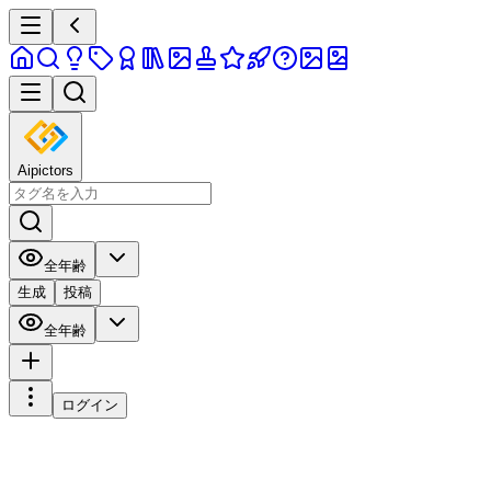
Aipictors
全年齢
生成
投稿
全年齢
ログイン