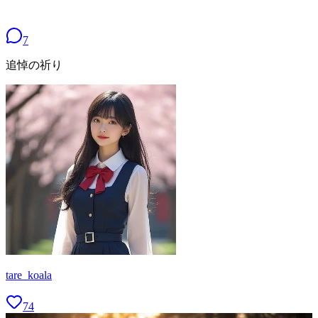
7
追悼の祈り
tare_koala
74