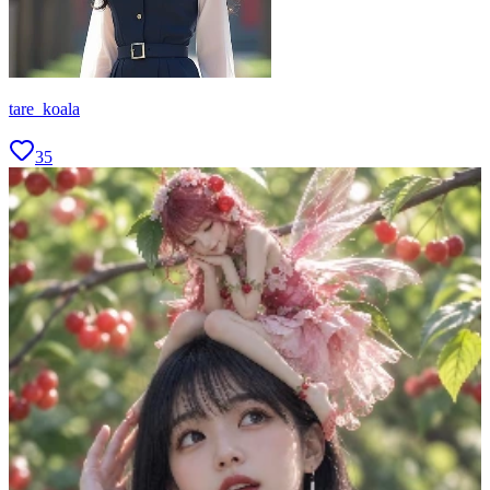
tare_koala
35