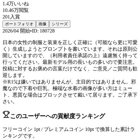
1.4万
いいね
10.46万
閲覧
201
入賞
ポートフォリオ
画像
シリーズ
2026/04
開始
•
ID
:
180728
日本の女性の制服と装束を正しく正確に（可能なら更に可愛
く）生成しようとプロンプトを書いています。それは原則公
開していますので、（利用者責任承諾の上）遠慮無く持って
行ってください。最新モデル用の長いもの多いので要注意。
投稿に対するお褒めの言葉だけでなく、ご意見／ご質問も歓
迎します。
※R15は嫌いではありませんが、主目的ではありません。邪
魔なので下着や巨乳、極端な水着の画像が多い方はミュー
ト、悪質な場合はブロックさせて戴いて居ります。ご了承下
さい。
このユーザーへの貢献度ランキング
フリーコイン 1pt / プレミアムコイン 10pt で換算した累計ラ
ンキングです。