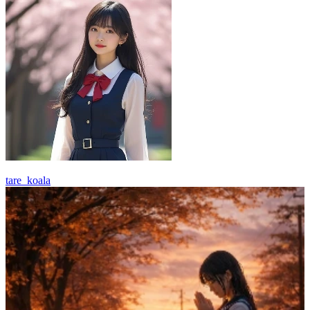
tare_koala
39