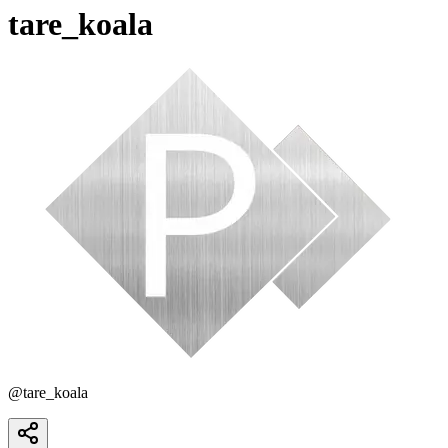
tare_koala
@
tare_koala