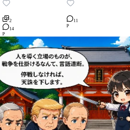
2
11
P
14
P