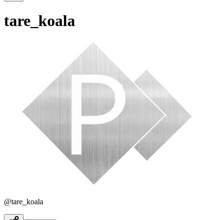
tare_koala
@
tare_koala