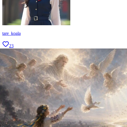
tare_koala
23