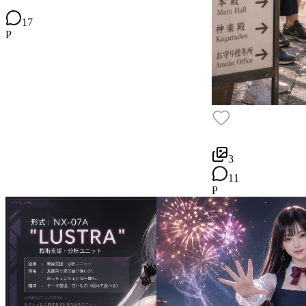
17
P
3
11
P