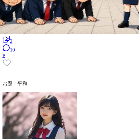
2
10
P
お題：平和