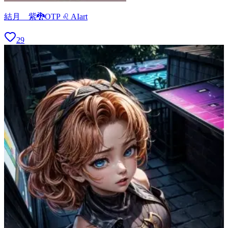
結月 紫🐉OTP ♌ AIart
29