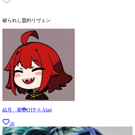
破られし盟約リヴェン
結月 紫🐉OTP ♌ AIart
26