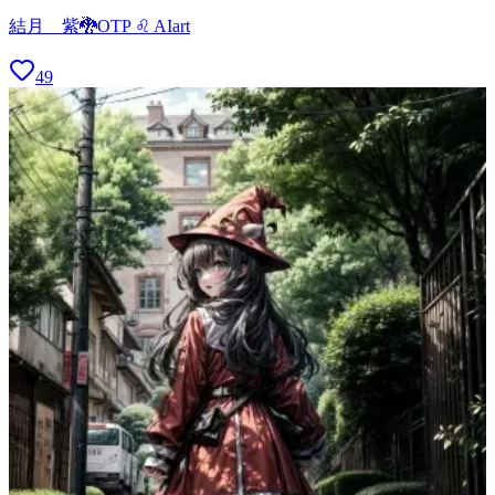
結月 紫🐉OTP ♌ AIart
49