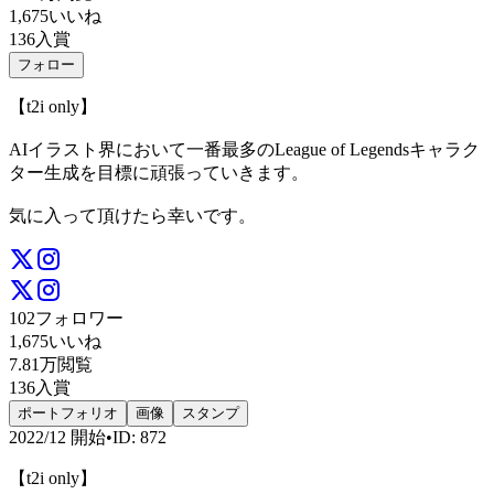
1,675
いいね
136
入賞
フォロー
【t2i only】
AIイラスト界において一番最多のLeague of Legendsキャラク
ター生成を目標に頑張っていきます。
気に入って頂けたら幸いです。
102
フォロワー
1,675
いいね
7.81万
閲覧
136
入賞
ポートフォリオ
画像
スタンプ
2022/12
開始
•
ID
:
872
【t2i only】