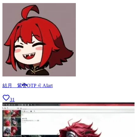
結月 紫🐉OTP ♌ AIart
31