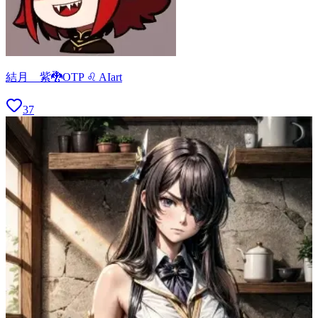
結月 紫🐉OTP ♌ AIart
37