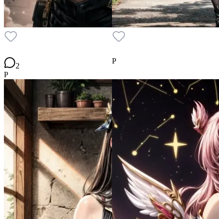
P
2
P