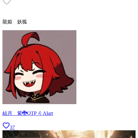
龍姫 妖狐
結月 紫🐉OTP ♌ AIart
37