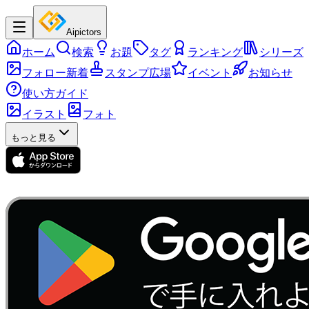
Aipictors
ホーム
検索
お題
タグ
ランキング
シリーズ
フォロー新着
スタンプ広場
イベント
お知らせ
使い方ガイド
イラスト
フォト
もっと見る