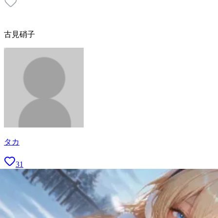
古見硝子
タカ
31