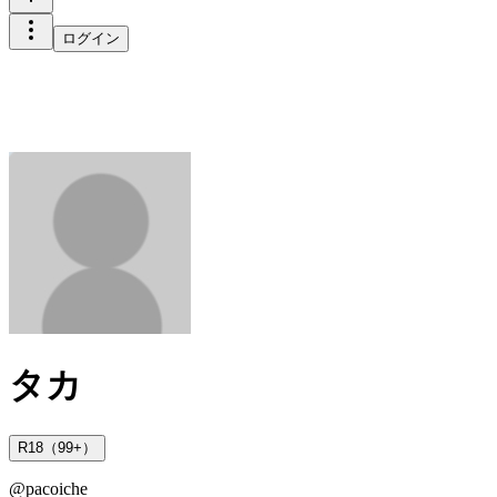
ログイン
タカ
R18（99+）
@
pacoiche