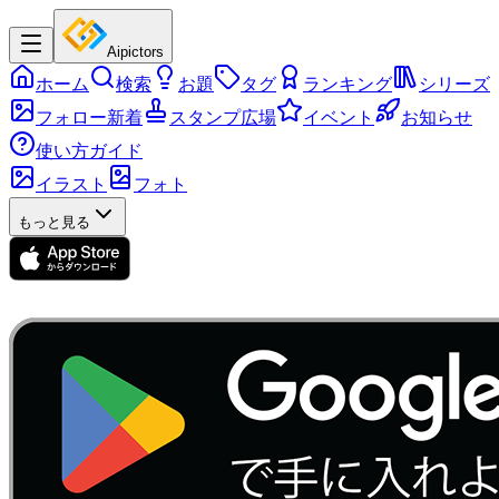
Aipictors
ホーム
検索
お題
タグ
ランキング
シリーズ
フォロー新着
スタンプ広場
イベント
お知らせ
使い方ガイド
イラスト
フォト
もっと見る