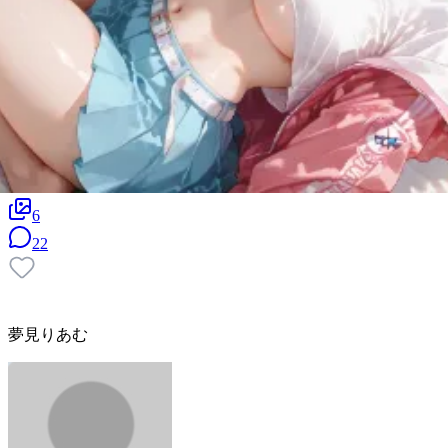
6
22
夢見りあむ