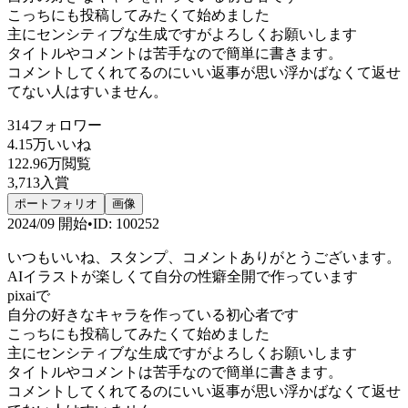
こっちにも投稿してみたくて始めました
主にセンシティブな生成ですがよろしくお願いします
タイトルやコメントは苦手なので簡単に書きます。
コメントしてくれてるのにいい返事が思い浮かばなくて返せ
てない人はすいません。
314
フォロワー
4.15万
いいね
122.96万
閲覧
3,713
入賞
ポートフォリオ
画像
2024/09
開始
•
ID
:
100252
いつもいいね、スタンプ、コメントありがとうございます。
AIイラストが楽しくて自分の性癖全開で作っています
pixaiで
自分の好きなキャラを作っている初心者です
こっちにも投稿してみたくて始めました
主にセンシティブな生成ですがよろしくお願いします
タイトルやコメントは苦手なので簡単に書きます。
コメントしてくれてるのにいい返事が思い浮かばなくて返せ