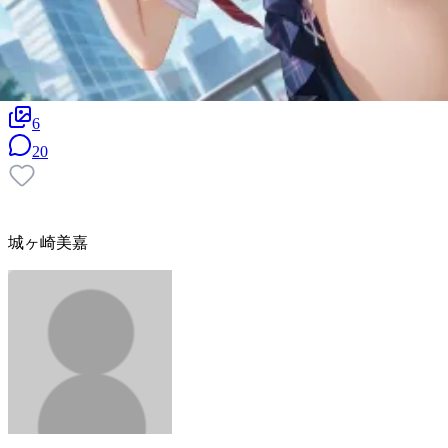
6
20
城ヶ崎美嘉