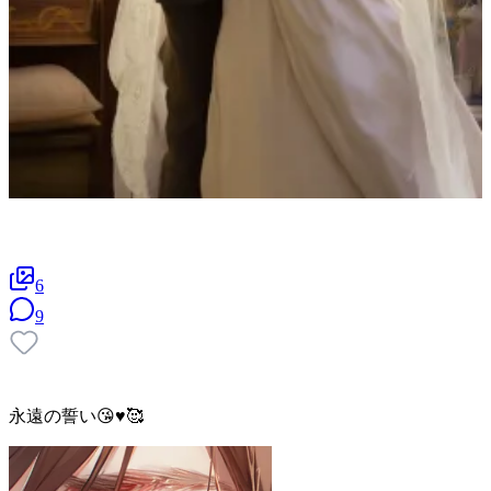
6
9
永遠の誓い😘♥️🥰