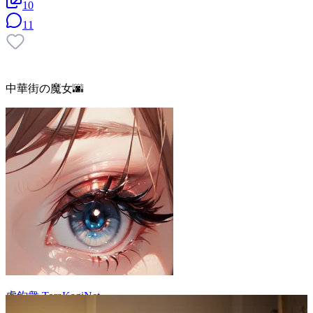
10
11
中華街の魔女🌆
虎鉤衆 ToraKagiNet