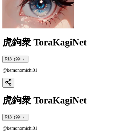
虎鉤衆 ToraKagiNet
R18（99+）
@
kemonomichi01
虎鉤衆 ToraKagiNet
R18（99+）
@
kemonomichi01