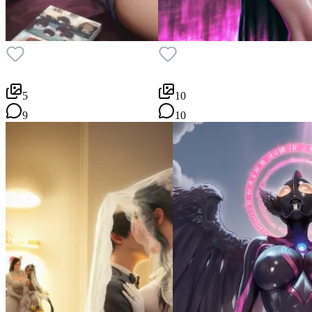
5
10
9
10