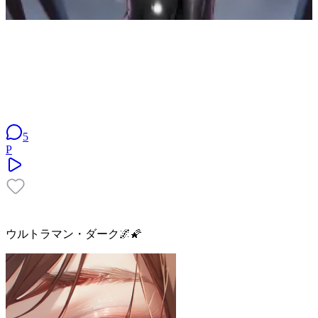
5
P
ウルトラマン・ダーク🌌🌠