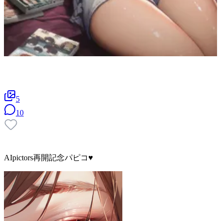
5
10
AIpictors再開記念パピコ♥️