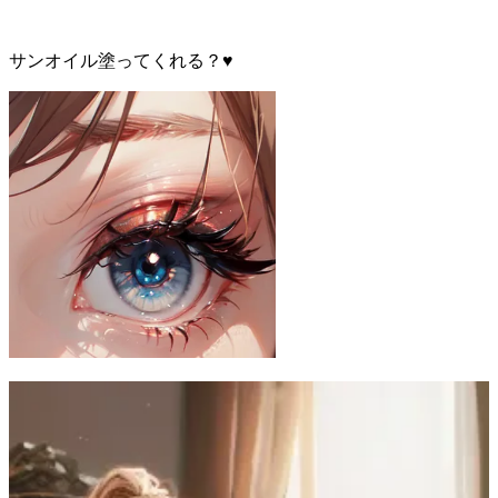
サンオイル塗ってくれる？♥️
虎鉤衆 ToraKagiNet
23