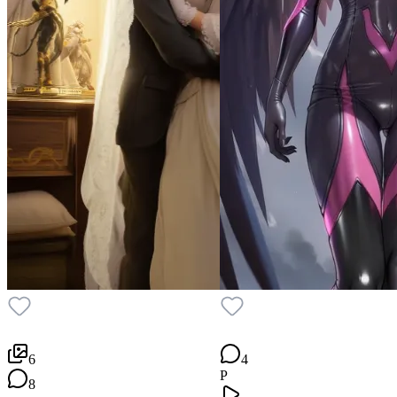
6
4
P
8