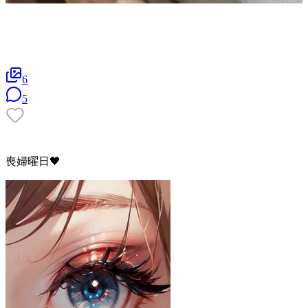
6
5
喪婦曜日🖤