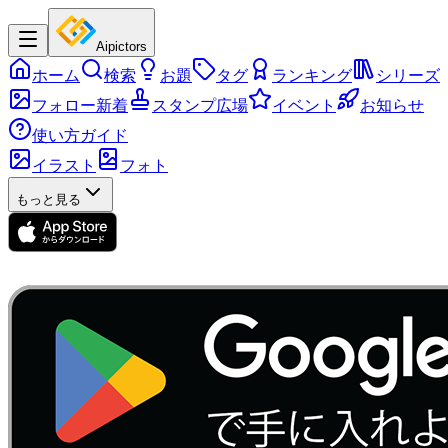
Aipictors
ホーム
検索
お題
タグ
ランキング
シリーズ
フォロー新着
スタンプ広場
イベント
お知らせ
使い方ガイド
イラスト
フォト
もっと見る