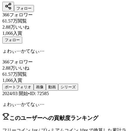
フォロー
366
フォロワー
61.57万
閲覧
2.88万
いいね
1,066
入賞
フォロー
ょわぃ⋯かてなぃ⋯
366
フォロワー
2.88万
いいね
61.57万
閲覧
1,066
入賞
ポートフォリオ
画像
動画
シリーズ
2024/03
開始
•
ID
:
72585
ょわぃ⋯かてなぃ⋯
このユーザーへの貢献度ランキング
フリーコイン 1pt / プレミアムコイン 10pt で換算した累計ラ