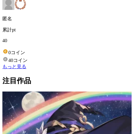
匿名
累計pt
40
0コイン
40コイン
もっと見る
注目作品