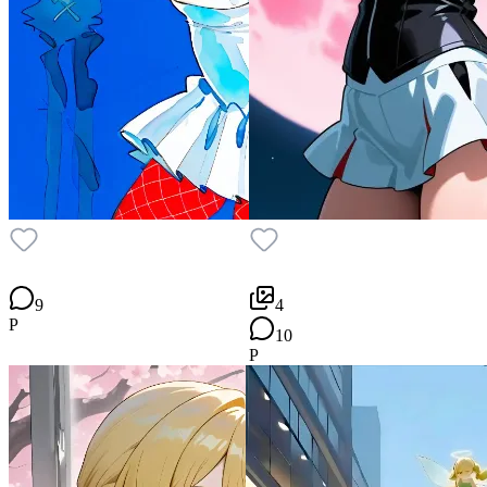
9
4
P
10
P