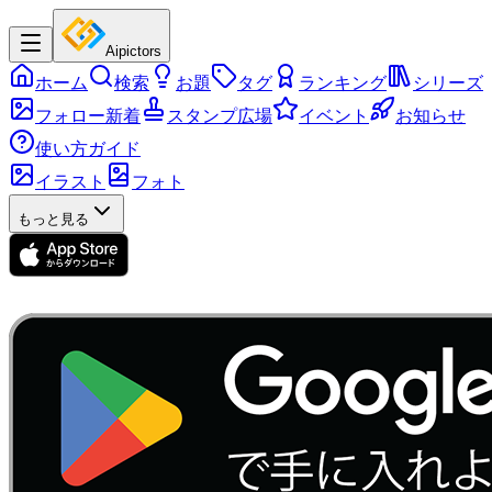
Aipictors
ホーム
検索
お題
タグ
ランキング
シリーズ
フォロー新着
スタンプ広場
イベント
お知らせ
使い方ガイド
イラスト
フォト
もっと見る