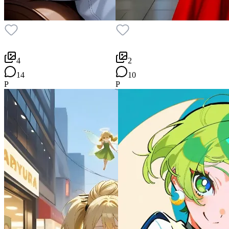
4
2
14
10
P
P