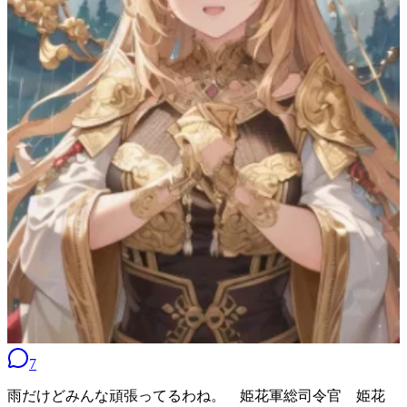
7
雨だけどみんな頑張ってるわね。 姫花軍総司令官 姫花