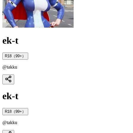
ek-t
R18（99+）
@
takku
ek-t
R18（99+）
@
takku