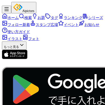
Aipictors
ホーム
検索
お題
タグ
ランキング
シリーズ
フォロー新着
スタンプ広場
イベント
お知らせ
使い方ガイド
イラスト
フォト
もっと見る