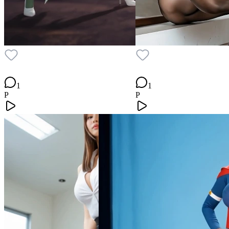
1
1
P
P