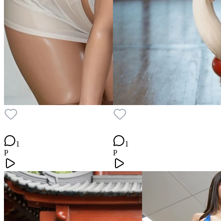
1
1
P
P