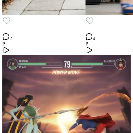
2
4
P
P