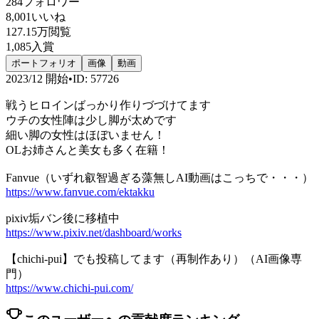
284
フォロワー
8,001
いいね
127.15万
閲覧
1,085
入賞
ポートフォリオ
画像
動画
2023/12
開始
•
ID
:
57726
戦うヒロインばっかり作りづづけてます
ウチの女性陣は少し脚が太めです
細い脚の女性はほぼいません！
OLお姉さんと美女も多く在籍！
Fanvue（いずれ叡智過ぎる藻無しAI動画はこっちで・・・）
https://www.fanvue.com/ektakku
pixiv垢バン後に移植中
https://www.pixiv.net/dashboard/works
【chichi-pui】でも投稿してます（再制作あり）（AI画像専
門）
https://www.chichi-pui.com/