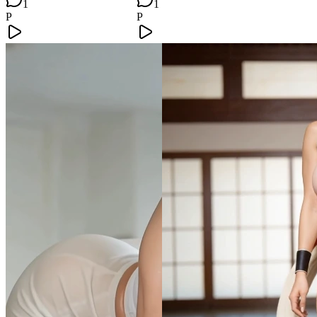
1
1
P
P