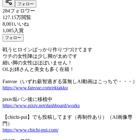
フォロー
284
フォロワー
127.15万
閲覧
8,001
いいね
1,085
入賞
フォロー
戦うヒロインばっかり作りづづけてます
ウチの女性陣は少し脚が太めです
細い脚の女性はほぼいません！
OLお姉さんと美女も多く在籍！
Fanvue（いずれ叡智過ぎる藻無しAI動画はこっちで・・・）
https://www.fanvue.com/ektakku
pixiv垢バン後に移植中
https://www.pixiv.net/dashboard/works
【chichi-pui】でも投稿してます（再制作あり）（AI画像専
門）
https://www.chichi-pui.com/