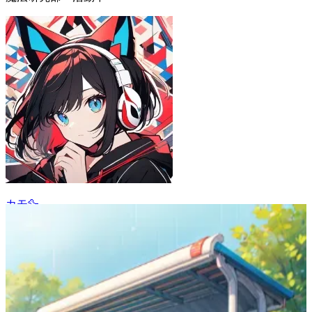
カモ🦆
9