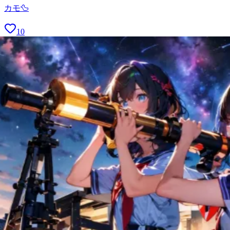
カモ🦆
10