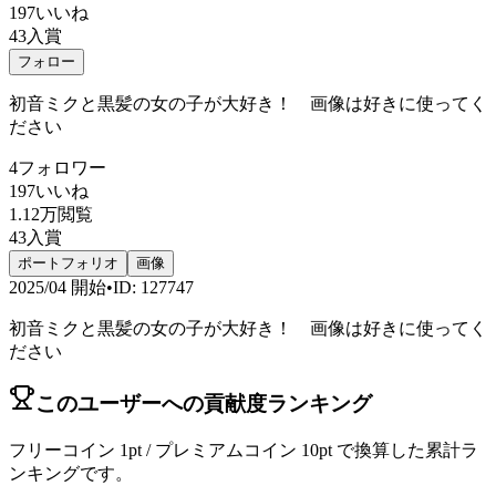
197
いいね
43
入賞
フォロー
初音ミクと黒髪の女の子が大好き！ 画像は好きに使ってく
ださい
4
フォロワー
197
いいね
1.12万
閲覧
43
入賞
ポートフォリオ
画像
2025/04
開始
•
ID
:
127747
初音ミクと黒髪の女の子が大好き！ 画像は好きに使ってく
ださい
このユーザーへの貢献度ランキング
フリーコイン 1pt / プレミアムコイン 10pt で換算した累計ラ
ンキングです。