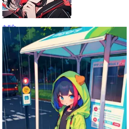
カモ🦆
10