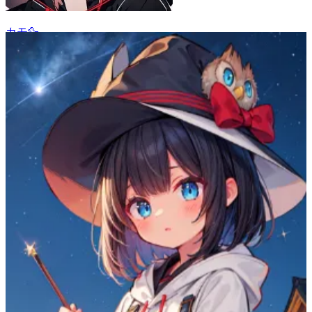
カモ🦆
11