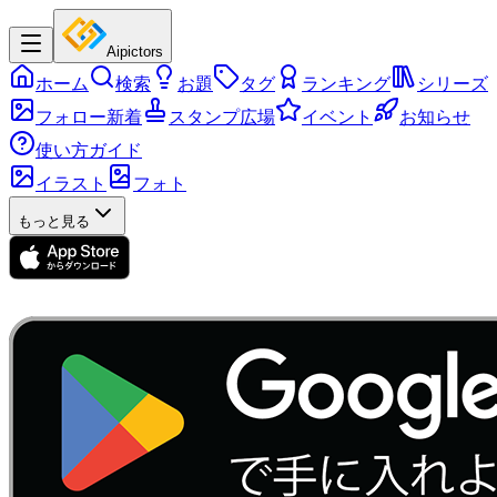
Aipictors
ホーム
検索
お題
タグ
ランキング
シリーズ
フォロー新着
スタンプ広場
イベント
お知らせ
使い方ガイド
イラスト
フォト
もっと見る