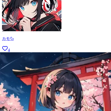
カモ🦆
4