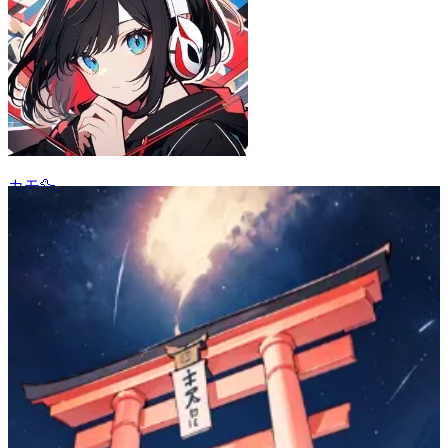
カモ🦆
10