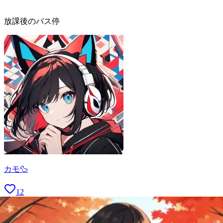
放課後のバス停
カモ🦆
12