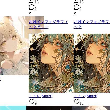
13
10
2
2
P
P
お城インフォグラフィ
お城インフォグラフ
ックア－ト
ック
ず
ミュレ(Muret)
ミュレ(Muret)
9
10