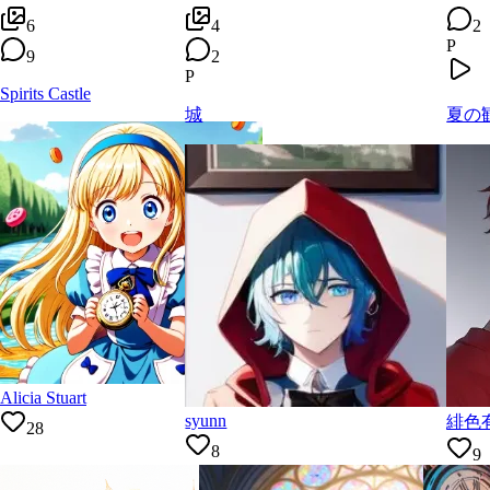
6
4
2
P
9
2
P
Spirits Castle
城
夏の観
Alicia Stuart
syunn
緋色
28
8
9