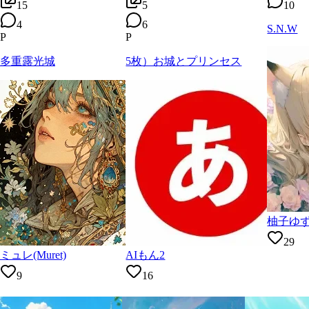
15
5
10
4
6
S.N.W
P
P
多重露光城
5枚）お城とプリンセス
柚子ゆ
29
ミュレ(Muret)
AIもん2
9
16