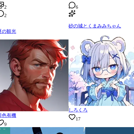
2
6
2
砂の城とくまみみちゃん
夏の観光
しろくろ
緋色有機
17
9