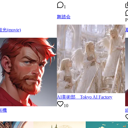
1
舞踏会
P
光(movie)
AI美術部 Tokyo AI Factory
10
有機