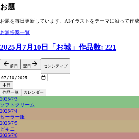
お題
お題を毎日更新しています。AIイラストをテーマに沿って作
お題提案一覧
2025月7月10日
「
お城
」
作品数
:
221
前日
翌日
センシティブ
本日
作品一覧
カレンダー
2025/7/3
ソフトクリーム
2025/7/4
セーラー服
2025/7/5
ビキニ
2025/7/6