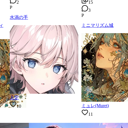
2
15
P
3
P
水渦の手
ィ
ミニマリズム城
人定
ミュレ(Muret)
10
11