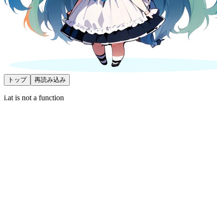
トップ
再読み込み
i.at is not a function