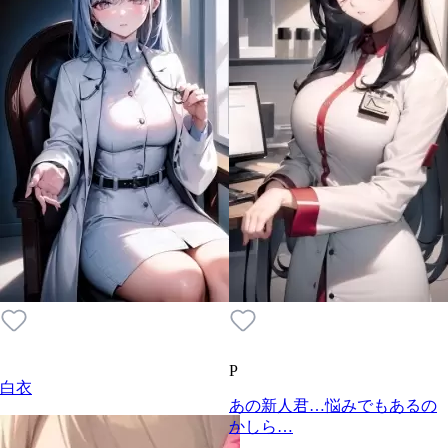
P
白衣
あの新人君…悩みでもあるの
かしら…