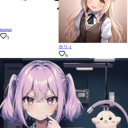
inurun
5
ホリィ
6