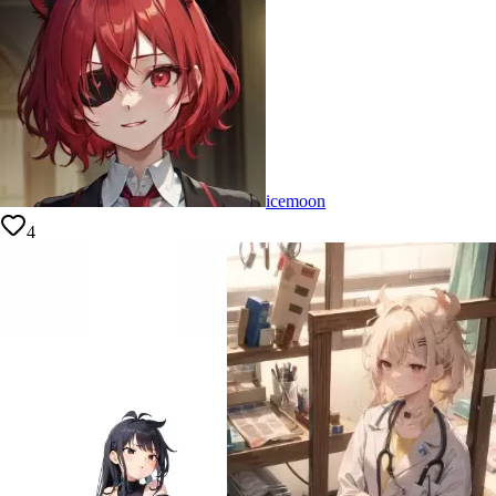
icemoon
4