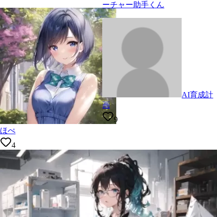
ーチャー助手くん
AI育成計
画
9
ほぺ
4