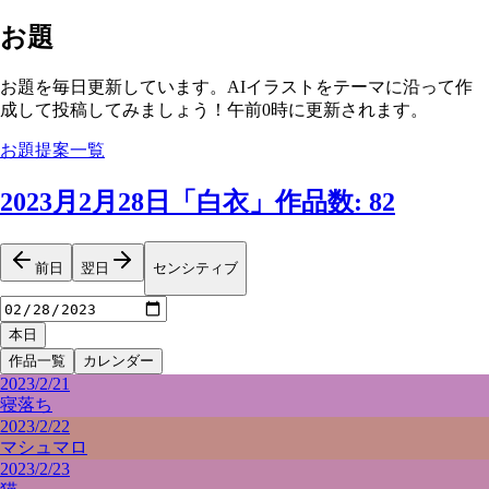
お題
お題を毎日更新しています。AIイラストをテーマに沿って作
成して投稿してみましょう！午前0時に更新されます。
お題提案一覧
2023月2月28日
「
白衣
」
作品数
:
82
前日
翌日
センシティブ
本日
作品一覧
カレンダー
2023/2/21
寝落ち
2023/2/22
マシュマロ
2023/2/23