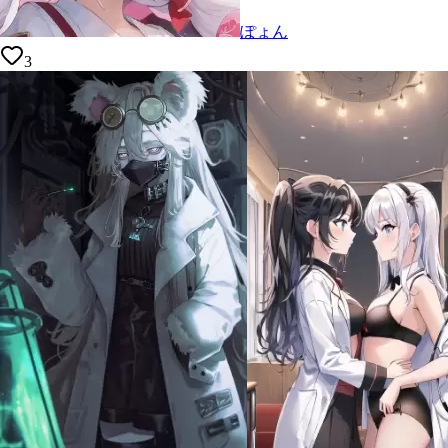
ぽょん
3