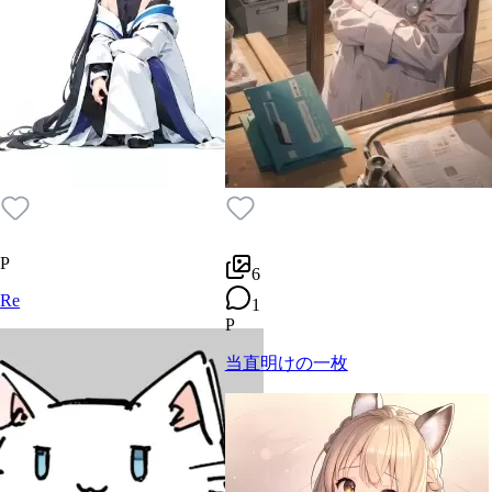
P
6
Re
1
P
当直明けの一枚