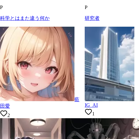
P
P
科学とはまた違う何か
研究者
藍
IG_AI
田愛
1
2