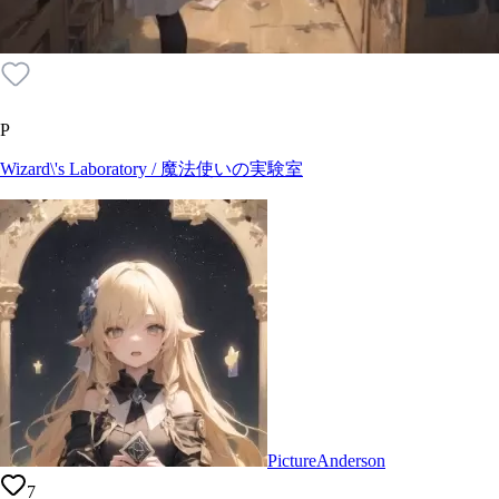
P
Wizard\'s Laboratory / 魔法使いの実験室
PictureAnderson
7