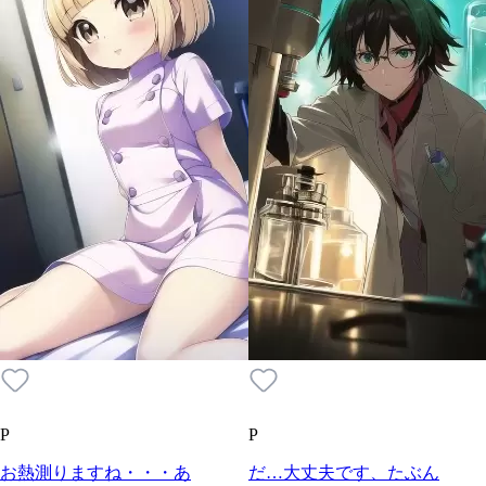
P
P
お熱測りますね・・・あ
だ…大丈夫です、たぶん