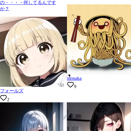
の・・・・何してるんです
か？
monaka
9
フォールズ
2