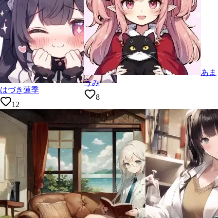
あま
うみ
はづき蓮季
8
12