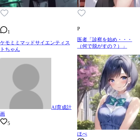
P
1
医者「診察を始め・・・
ケモミミマッドサイエンティス
（何で脱がすの？）」
トちゃん
AI育成計
画
5
ほぺ