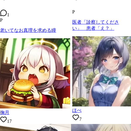
P
1
P
医者「診察してくださ
い」 患者「え？」
老いてなお真理を求める瞳
ほぺ
掬月
7
17