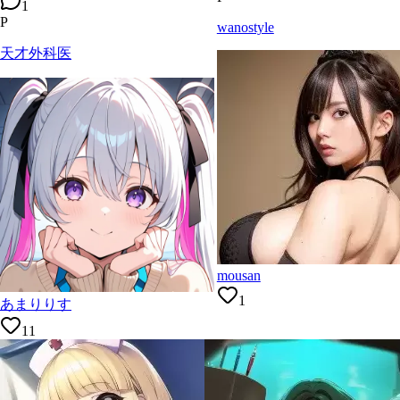
1
P
wanostyle
天才外科医
mousan
1
あまりりす
11