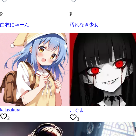
P
P
白衣にゃーん
汚れなき少女
katasakura
こぐま
2
3