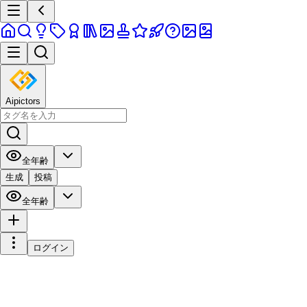
Aipictors
全年齢
生成
投稿
全年齢
ログイン