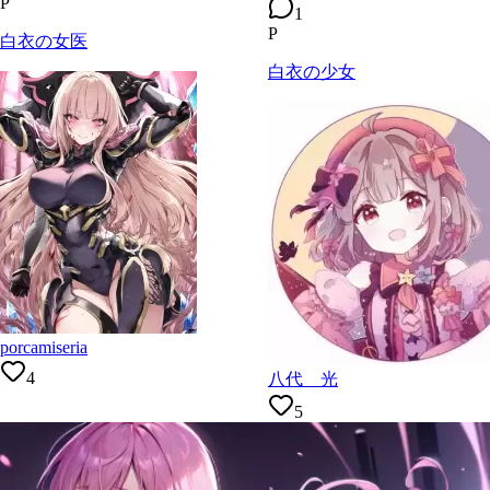
P
1
P
白衣の女医
白衣の少女
porcamiseria
4
八代 光
5