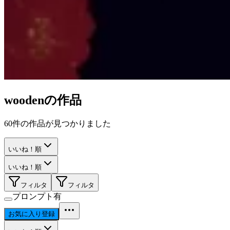
wooden
の作品
60
件の作品が見つかりました
いいね！順
いいね！順
フィルタ
フィルタ
プロンプト有
お気に入り登録