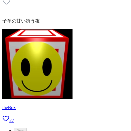
子羊の甘い誘う夜
theBox
27
Prev