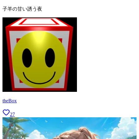
子羊の甘い誘う夜
theBox
27