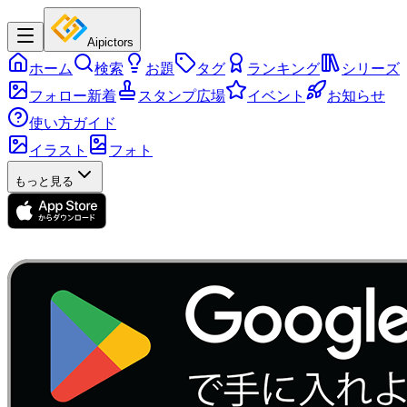
Aipictors
ホーム
検索
お題
タグ
ランキング
シリーズ
フォロー新着
スタンプ広場
イベント
お知らせ
使い方ガイド
イラスト
フォト
もっと見る