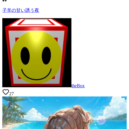
子羊の甘い誘う夜
theBox
27