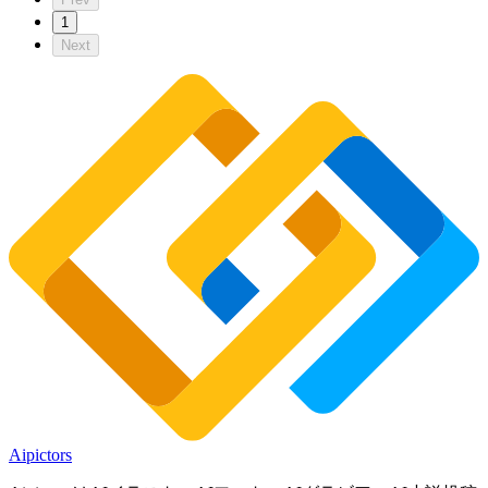
1
Next
Aipictors