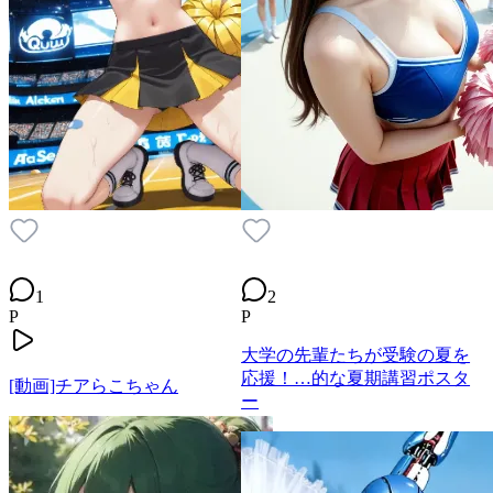
1
2
P
P
大学の先輩たちが受験の夏を
応援！…的な夏期講習ポスタ
[動画]チアらこちゃん
ー