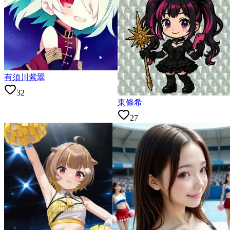
有須川紫翠
32
東條希
27