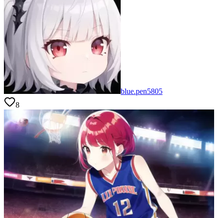
blue.pen5805
8