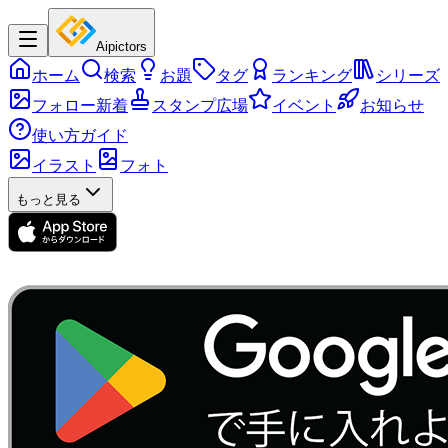
Aipictors
ホーム
検索
お題
タグ
ランキング
シリーズ
フォロー新着
スタンプ広場
イベント
お知らせ
使い方ガイド
イラスト
フォト
もっと見る