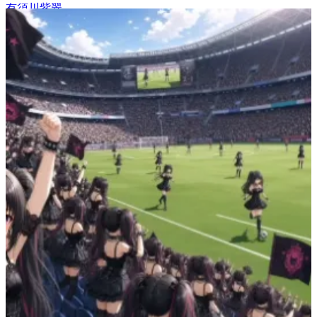
有須川紫翠
32