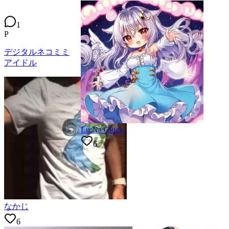
1
P
デジタルネコミミ
アイドル
Lu:Na:Clock
6
なかじ
6