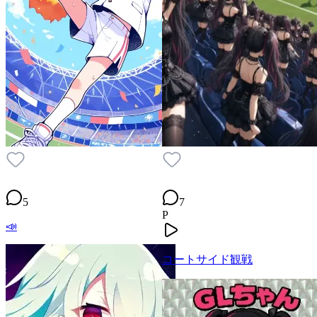
5
7
P
📣
コートサイド観戦