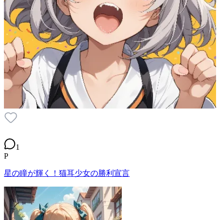
1
P
星の瞳が輝く！猫耳少女の勝利宣言