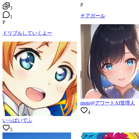
P
3
チアガール
1
P
ドリブルしていくよー
moto@アワートAI管理人
4
いっぱいでふ
5