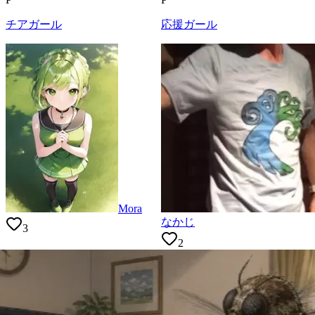
チアガール
応援ガール
Mora
なかじ
3
2