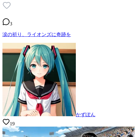
3
涙の祈り、ライオンズに奇跡を
かずぽん
19