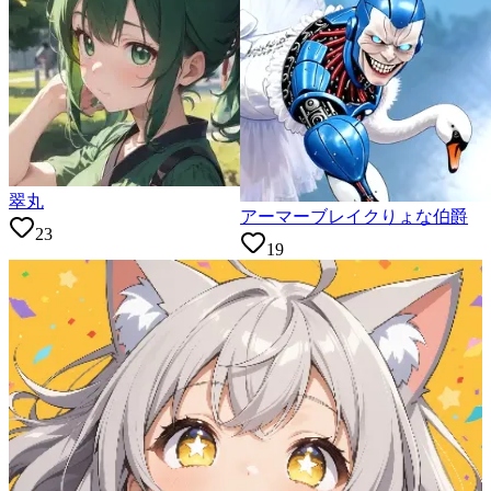
翠丸
アーマーブレイクりょな伯爵
23
19