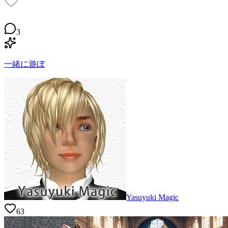
3
一緒に遊ぼ
Yasuyuki Magic
63