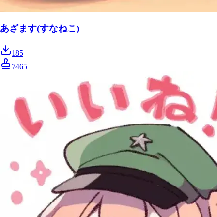
あざます(すなねこ)
185
7465