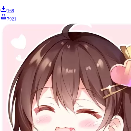
168
7921