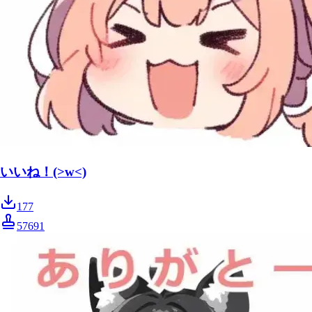
いいね！(>w<)
177
57691