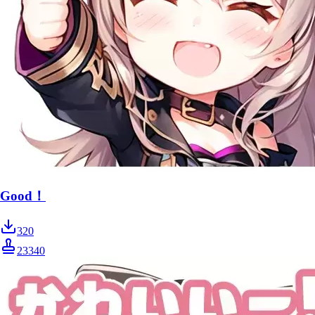
Good！
320
23340