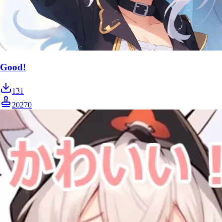
Good!
131
20270