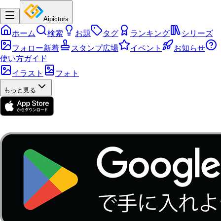
Aipictors
ホーム
検索
お題
タグ
ランキング
シリーズ
フォロー新着
スタンプ広場
イベント
お知らせ
使い方ガイド
イラスト
フォト
もっと見る