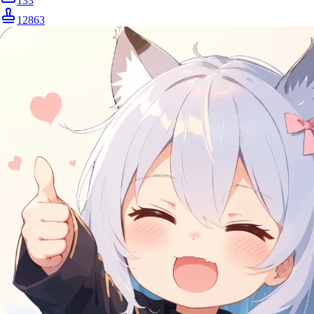
133
12863