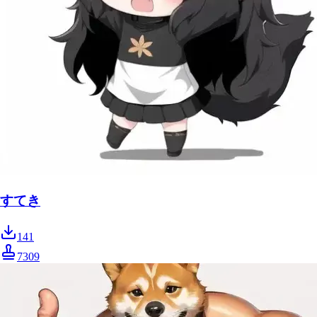
すてき
141
7309