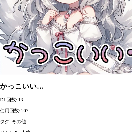
かっこいい…
DL回数
:
13
使用回数
:
207
タグ
:
その他