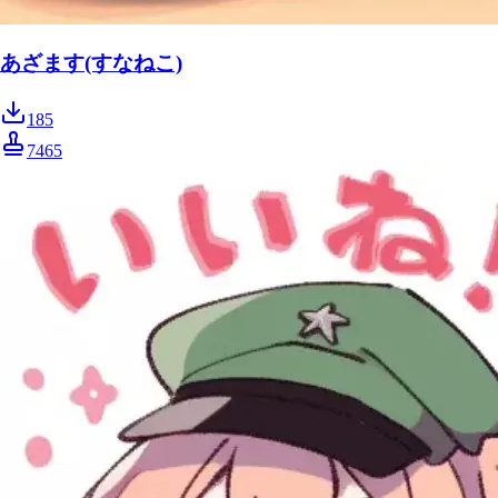
あざます(すなねこ)
185
7465