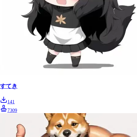
すてき
141
7309