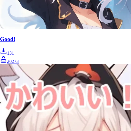
Good!
131
20273