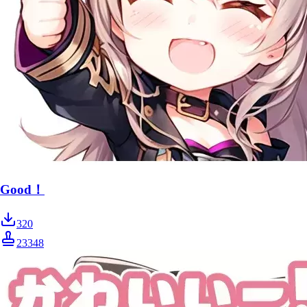
Good！
320
23348