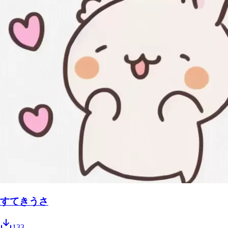
すてきうさ
133