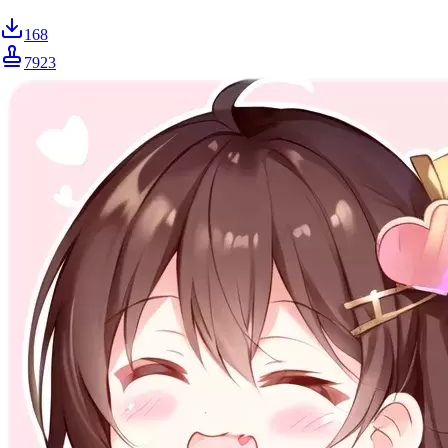
168
7923