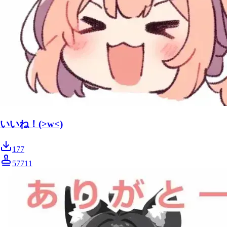
いいね！(>w<)
177
57711