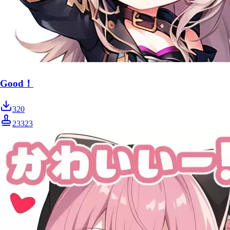
Good！
320
23323