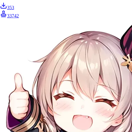
353
33742