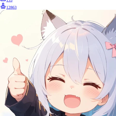
133
12863