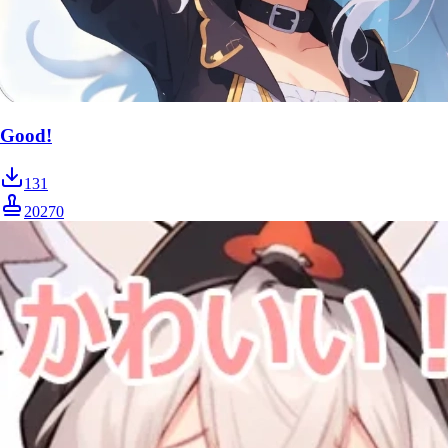
Good!
131
20270