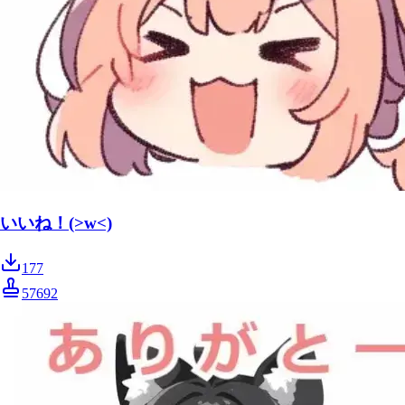
いいね！(>w<)
177
57692