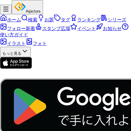
Aipictors
ホーム
検索
お題
タグ
ランキング
シリーズ
フォロー新着
スタンプ広場
イベント
お知らせ
使い方ガイド
イラスト
フォト
もっと見る