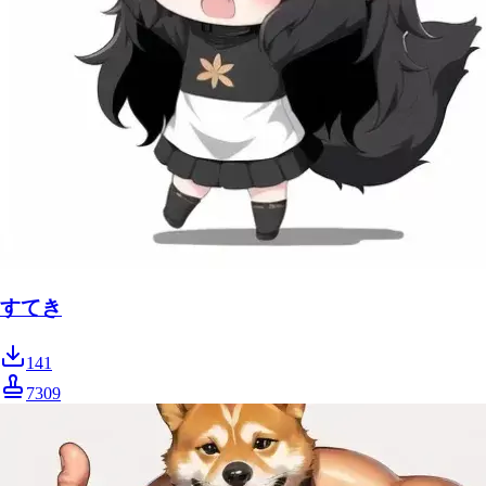
すてき
141
7309