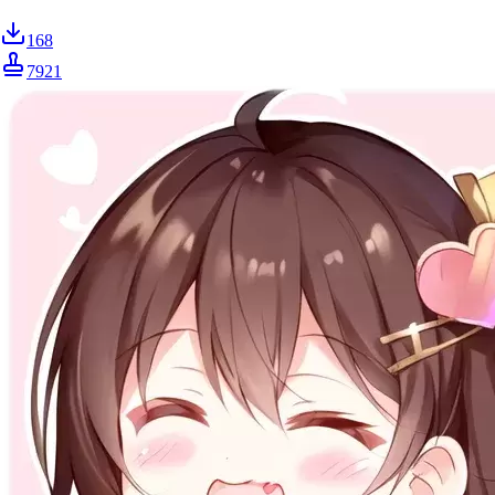
168
7921