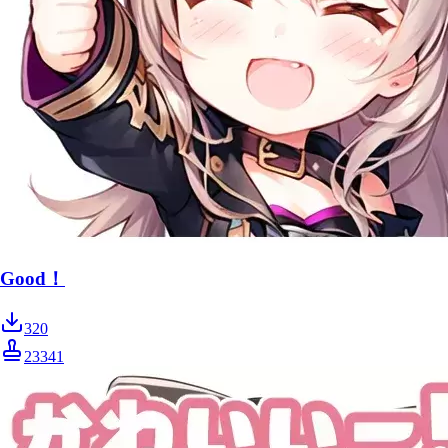
Good！
320
23341