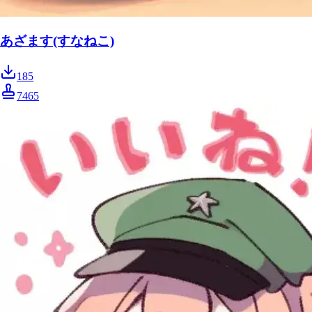
あざます(すなねこ)
185
7465