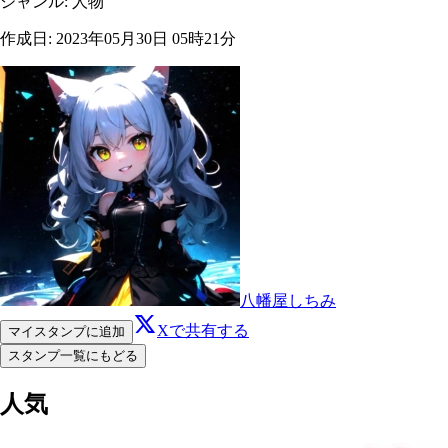
ジャンル
:
人物
作成日
:
2023年05月30日 05時21分
八幡屋しちみ
Xで共有する
マイスタンプに追加
スタンプ一覧にもどる
人気