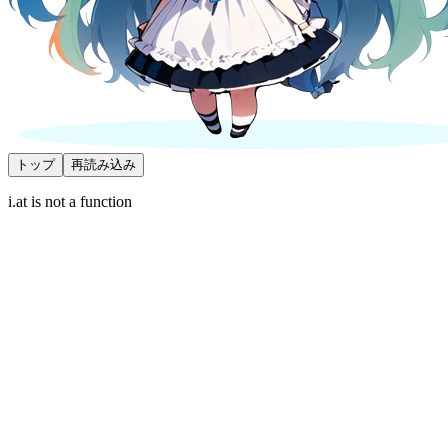
トップ
再読み込み
i.at is not a function