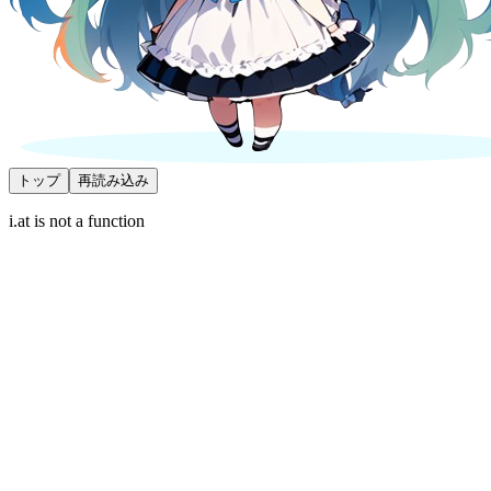
トップ
再読み込み
i.at is not a function