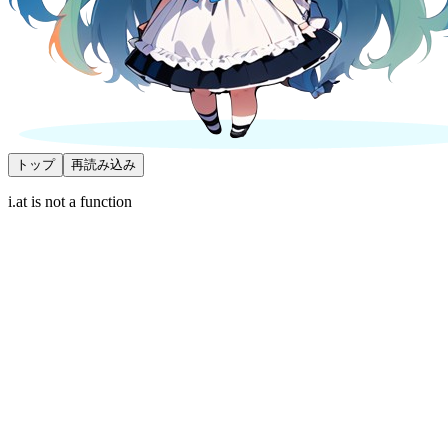
トップ
再読み込み
i.at is not a function