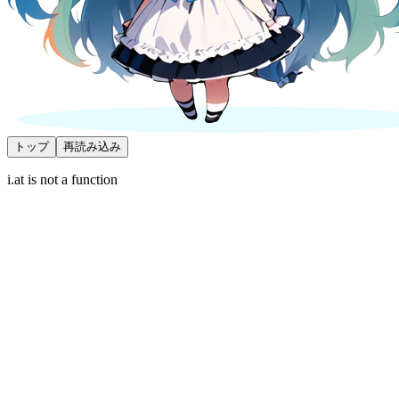
トップ
再読み込み
i.at is not a function