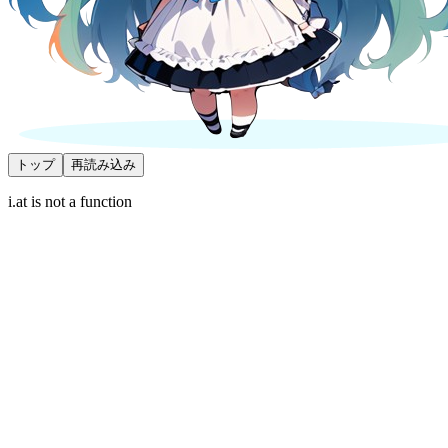
トップ
再読み込み
i.at is not a function