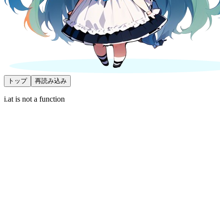
トップ
再読み込み
i.at is not a function