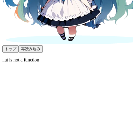
トップ
再読み込み
i.at is not a function