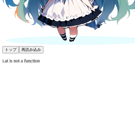
トップ
再読み込み
i.at is not a function