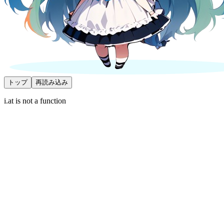
トップ
再読み込み
i.at is not a function