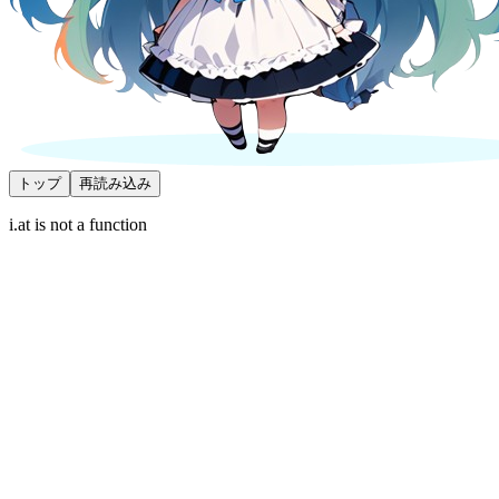
トップ
再読み込み
i.at is not a function