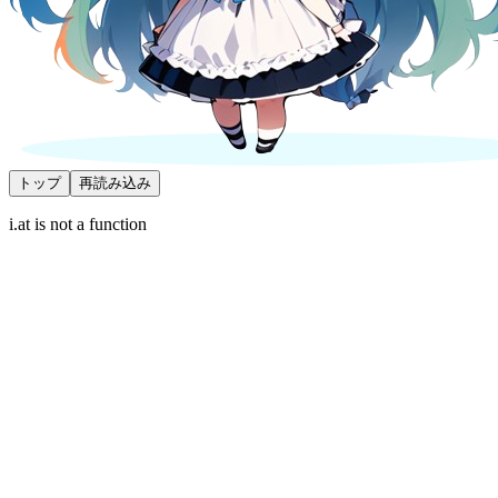
トップ
再読み込み
i.at is not a function