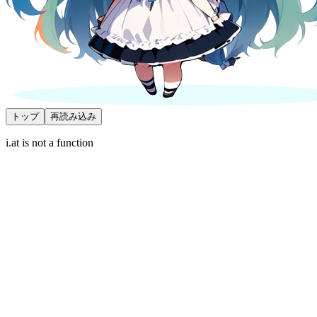
トップ
再読み込み
i.at is not a function