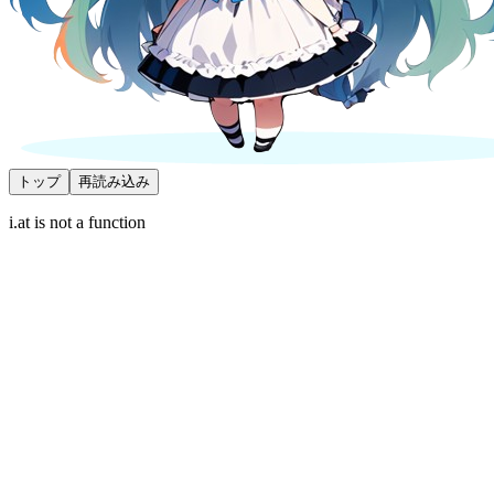
トップ
再読み込み
i.at is not a function