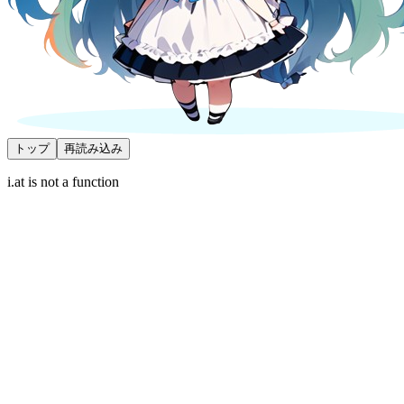
トップ
再読み込み
i.at is not a function