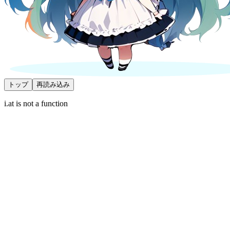
トップ
再読み込み
i.at is not a function