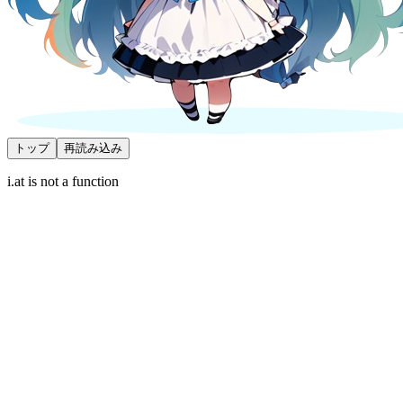
トップ
再読み込み
i.at is not a function