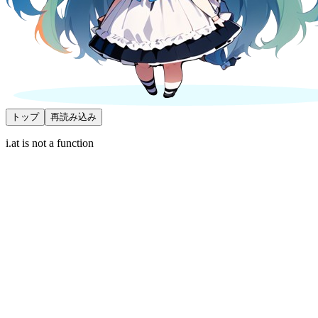
トップ
再読み込み
i.at is not a function