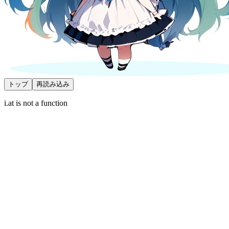
トップ
再読み込み
i.at is not a function