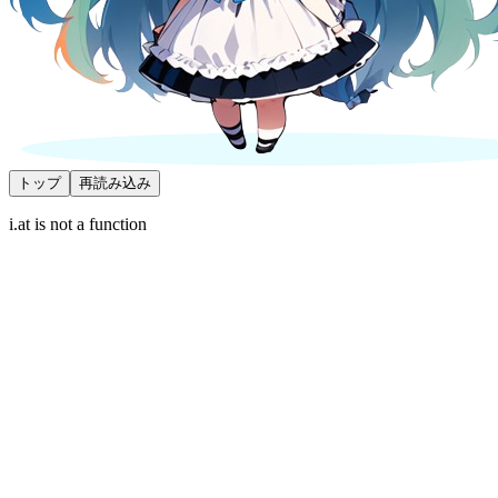
トップ
再読み込み
i.at is not a function