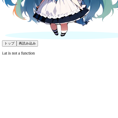
トップ
再読み込み
i.at is not a function