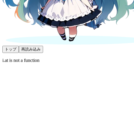
トップ
再読み込み
i.at is not a function