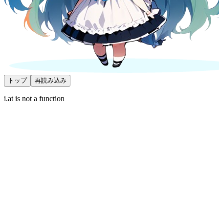
トップ
再読み込み
i.at is not a function