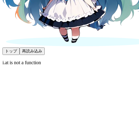
トップ
再読み込み
i.at is not a function