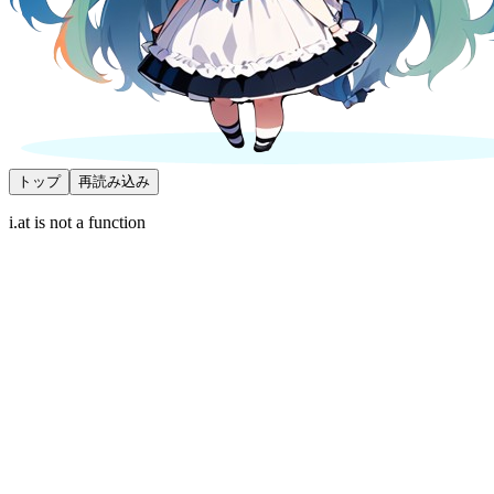
トップ
再読み込み
i.at is not a function