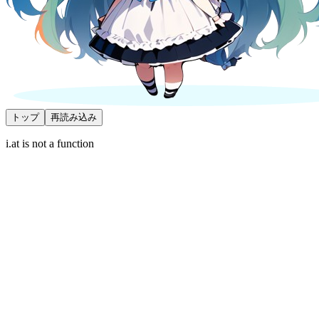
トップ
再読み込み
i.at is not a function