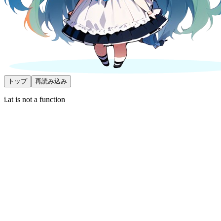
トップ
再読み込み
i.at is not a function